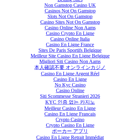
Non Gamstop Casino UK
Casinos Not On Gamstop
Slots Not On Gamstop
Casino Sites Not On Gamstop
Casino Online Non Aams
Casino Crypto En Ligne
Casino Online Italia
Casino En Ligne France
Sites De Paris Sportifs Belgique
Meilleur Site Casino En Ligne Belgique
Migliori Siti Casino Non Aams
本人確認不要 オンラインカジノ
Casino En Ligne Argent Réel
Casino En Ligne
No Kyc Casino
Casino Online
Siti Scommesse Stranieri 2026
KYC 인증 없는 카지노
Meilleur Casino En Ligne
Casino En Ligne Francais
Crypto Casino
Crypto Casino En Ligne
ポーカー アプリ
Casino En Ligne Retrait Immédiat